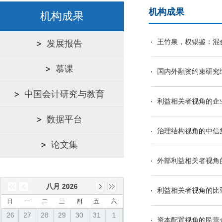
机构成果
机构成果
王竹泉，权锡鉴：混合
发展报告
慕课
国内外融资约束研究
中国会计研究与教育
利益相关者视角的企
数据平台
治理结构视角的中信
论文集
外部利益相关者视角
八月 2026
利益相关者视角的比
日
一
二
三
四
五
六
26
27
28
29
30
31
1
资本配置视角的民营