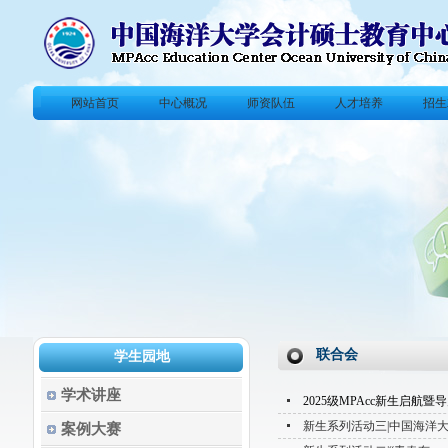
网站首页
中心概况
师资队伍
人才培养
招生
联合会
学生园地
学术讲座
2025级MPAcc新生启航
新生系列活动三|中国海洋大
案例大赛