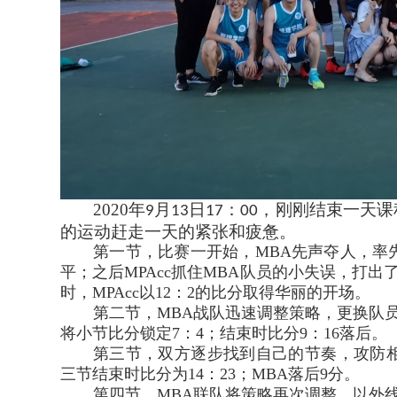
2020
年
月
日
：
，刚刚结束一天课
9
13
17
00
的运动赶走一天的紧张和疲惫。
第一节，比赛一开始，MBA先声夺人，率先
平；之后MPAcc抓住MBA队员的小失误，打
时，MPAcc以12：2的比分取得华丽的开场。
第二节，MBA战队迅速调整策略，更换队
将小节比分锁定7：4；结束时比分9：16落后。
第三节，双方逐步找到自己的节奏，攻防相
三节结束时比分为14：23；MBA落后9分。
第四节，MBA联队将策略再次调整，以外