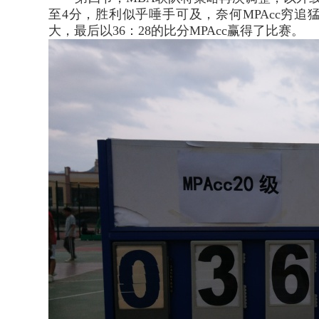
至4分，胜利似乎唾手可及，奈何MPAcc穷
大，最后以36：28的比分MPAcc赢得了比赛。