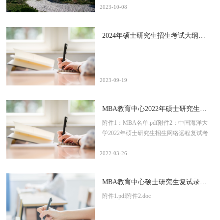
工商管理方向）初试成绩基本要求者，参
上报名”。4.确认后点击“填写考生信息”。
遒的书生意气，拊掌而笑。多年前我们离
2023-10-08
加我校组织的复试，复试时间预计为2024
5.确认报名实名信息，确保信息准确无
开校园，或在工作岗位上奋发拼搏，或在
年3月份。最后按照录取总成绩由高至低顺
误。6.完善报考信息，共7部分，请务必填
家庭生活中独当一面，亦或在社会竞争里
2024年硕士研究生招生考试大纲（MBA教育中心）
序录取。Q：报考类别只能选择“定向就
写完善，关乎入学后档案。7.学籍学历信
百舸争流。都说成年人的生活没有“容
业”么？A：是的，我校2024年招收录取的
息中“考生来源”一般为“4其他在职人员”。
易”二字，深夜辗转难眠时你是否也会向往
MBA考生全部为非全日制研究生的考生，
8.毕业证书编号请填写16位或18位电子注
另一种生活：获取最前沿的专业知识、拥
报考类别一定要选择“定向就业”,并如实填
册号或者学校编号，若毕业证书上没有16
有共克难题的三五同窗、把握更多的资源
写定向就业单位所在地码及定向就业单
或18位数字编号，则填写证书上其他数字
与机遇，与更多优秀的同龄人一起打破桎
2023-09-19
位。如果选择了“
编号；若有学位证书，请将学位证书编号
梏，共塑一个昂扬、崭新的自己。中国海
也填写准确。毕业证书编号若只显示一个
洋大学MBA，就是开启这段新生活的入场
MBA教育中心2022年硕士研究生招生网络远程复试安排
编号，则填写该编号；若显示两个编号，
券。这是一个将会改变你人生航向的选
则填写“学校编号”项。若毕业证上的学校
择，三年间每日多一点点的耕耘，却足以
附件1：MBA名单.pdf附件2：中国海洋大
名字与现在的学校名字不符。下拉菜单选
让你的余生获益匪浅。就像Sylvia Porter所
学2022年硕士研究生招生网络远程复试考
择“其他”，填自己毕业证书上的学校名。
说的那样：“投资于你自己，投资于你的教
生须知.pdf
填报学籍学历信息时，如
育，没有比这更好的了（Invest in yourself,
2022-03-26
in your education. Theres nothing
better.）。”或许你依然有很多关于中国海
MBA教育中心硕士研究生复试录取工作细则
洋大学MBA的疑问，那就让我们来为你一
一解答：考生：我已经工作了，可以报考
附件1.pdf附件2.doc
MBA么？海大MBA: 大学本科毕业后有3
年以上工作经验的人员(从毕业后到2024年