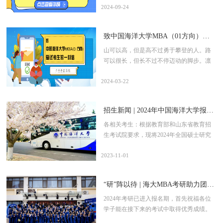
2024-09-24
致中国海洋大学MBA（01方向）复试考生的一封信
山可以高，但是高不过勇于攀登的人。路
可以很长，但长不过不停迈动的脚步。凛
冬已去，在这个诸事皆宜、终有回报的春
天里，想必你们也刚攀完了一座高山，迎
2024-03-22
来了属于自己的春和景明。宿露发清香，
初阳动暄妍。七彩斑斓、生机勃发的海大
招生新闻 | 2024年中国海洋大学报考点（3752）网上确认公告
校园，正等待和你共赴这场盛大的春日之
约。恭喜大家入围2024年中国海洋大学工
各相关考生：根据教育部和山东省教育招
商管理硕士（MBA）（01方向）复试，各
生考试院要求，现将2024年全国硕士研究
位翘首以盼的复试工作也终于提上了日
生招生考试中国海洋大学报考点（报考点
程。我们就各位考生最近比较集中关心的
代码：3752）网上确认工作事宜通知如
2023-11-01
问题进行了统一的整理，以便为大家更好
下。一、确认对象选择中国海洋大学报考
地答疑解惑——问题一：2024级复试、录
点（报名号前四位为3752），符合我校报
“研”阵以待 | 海大MBA考研助力团助你顺利上岸！
取工作后续如何安排？1复试方案及复试时
考条件并在规定时间内完成网上报名及缴
间何时公布？《2024年硕士研究生招生考
费的以下考生：1.报考中国海洋大学，本
2024年考研已进入报名期，首先祝福各位
试考生进入复试的初试成绩要求》、《中
科高校驻地在青岛市的应届本科毕业生
学子能在接下来的考试中取得优秀成绩。
国海洋大学2024年硕士研究生复试录取工
（成人高校应届本科毕业生的教学点所在
但是，在等待考试的这个阶段，有不少同