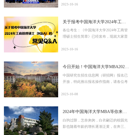
作方案》已在我校研究生招生信息网
地为青岛市）。注：高校的异地分校（校
学对报考流程、初试复试流程等还有一些
2023-10-16
（http://yz.ouc.edu.cn/）发布。MBA（01方
区）的应届毕业生按分校（校区）所在地
疑惑。为了帮助大家顺利进入中国海洋大
向）复试安排及工作实施细则将于近日发
政策执行，如青岛科技大学高密校区，按
学MBA就读，在中国海洋大学MBA教育
关于报考中国海洋大学2024年工商管理硕士（MBA） 的常见Q&A
布，请各位考生耐心等待，并随时关注我
照潍坊市招生考试研究院政策执行。2.报
中心的指导下，特别推出考研助力团一对
校研究生招生信息网及MBA教育中心官方
考中国海洋大学，户籍在青岛市的其他考
一咨询，解答考生疑惑、为大家考研上岸
各位考生：《中国海洋大学2024年工商管
网站（http://ibs.ouc.edu.cn/mba/）和微信公
生（含往届、自考、网络教育等，不含本
助力护航！*助力团成员均为中国海洋大学
理硕士招生简章》已经发布，现就大家普
众号“中国海洋大学MBA”的通知。也请随
科高校驻地非青岛市的应届本科毕业生，
MBA在读学员，担任骨干班干部或联合会
遍关心的常见问题（Q）做进一步解答
时关注个人邮箱，接收MBA中心发送的相
下同），网上确认时需提供户口簿（集体
重要职务，了解并熟悉报考及入学流程。
（A）。Q:报考资格是什么？A：大学本科
2023-10-16
关邮件。2复试
户口需提供集体户口首页和个人户口
扫描二维码进行咨询信息登记，助力团将
毕业后有3年以上工作经验的人员(从毕业
页）。3.报考中国海洋大学，工作在青岛
通过预留的微信号（请务必准确填写）与
后到2024年9月1日，下同)；或获得国家承
今日开始！中国海洋大学MBA2024年报名完全手册
市的其他考生，网上确认时需提供工作证
考生进行一对一沟通，针对不同的情况给
认的高职高专毕业学历或大学本科结业
明（模板见附件1）及青岛市社保证明（以
予最适当的咨询解答。友情提醒：有意向
后，达到大学本科毕业同等学力并有5年以
中国研究生招生信息网（研招网）报名已
青岛市人力资源和社会保障局网站查询功
报考中国海洋大学MBA的考生也可根据实
上工作经验的人员；或获得硕士学位或博
开放，特此推出报名操作指南，请各位考
能统一格式打印的青岛市职工社会保险参
际情况填写表格，向助力团咨询相关报考
士学位后有2年以上工作经验的人员。Q：
生及时登录研招网进行报名。报名网址：
保证明为准，一般应至少包含2023年8月至
问题。大鹏一日同风起,扶摇直上九万里！
如何报考？需要参加什么考试？A：首先
中国研究生招生信息网：
2023-10-08
10月的记录）。特别提醒：不符合本报考
预祝各位考生金榜题名！
在中国研究生招生信息网
https://yz.chsi.com.cn/报名时间：网上报名
点条件的考生，请尽快重新选择符合条件
（http://yz.chsi.com.cn/）报名参加全国硕士
10月8日至10月25日，每天9:00-22:00网上
的报考点
2024年中国海洋大学MBA等你来报！
研究生招生考试管理类专业学位联考（初
确认：后续确定后公布1.登录“中国研究生
试），报名时间为2023年10月8日至10月25
招生信息网”（https://yz.chsi.com.cn/），点
白驹过隙，怎奈匆匆，白衣翩迁的校园光
日（每天9:00—22:00），考试时间为2023
击“统考网报”-“统考报名”。2.使用“学信网
影也随着年龄的增长逐渐泛黄，在奔三、
年12月23日。初试分数达到我校MBA（01
账号”或微信等途径登陆。3.登陆后点击“网
奔四的旅途中，偶尔也会想起当年挥斥方