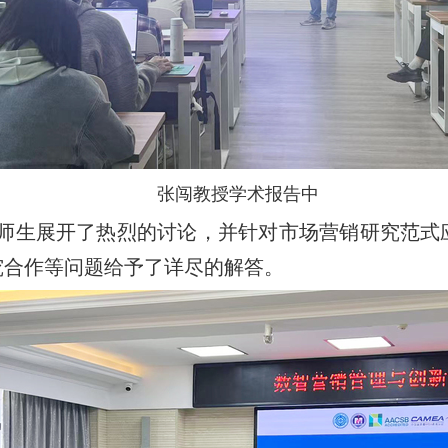
张闯教授学术报告中
师生展开了热烈的讨论
，并针对
市场营销研究范式
究合作等问题
给予了
详尽的解答。