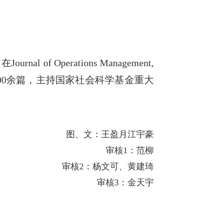
，在
Journal of Operations Management,
00
余篇，主持国家社会科学基金重大
图、文：王盈月
江宇豪
审核
1
：范柳
审核
2
：杨文可、黄建琦
审核
3
：金天宇