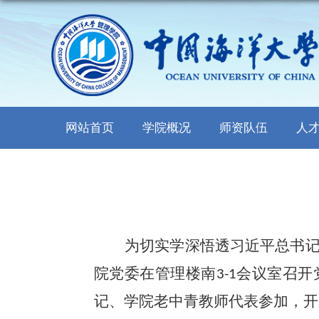
网站首页
学院概况
师资队伍
人
为
切实
学深悟透
习近平总书
院党委在管理楼南
会议室召开
3-1
记、学院老中青教师代表参加，开