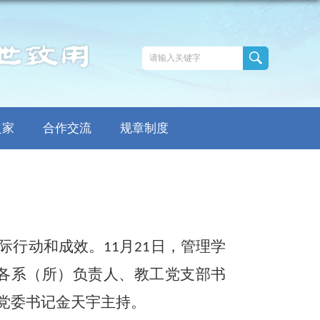
之家
合作交流
规章制度
际行动和成效
。
月
日，管理学
11
21
各系（所）负责人、教工党支部书
院党委书记金天宇主持。