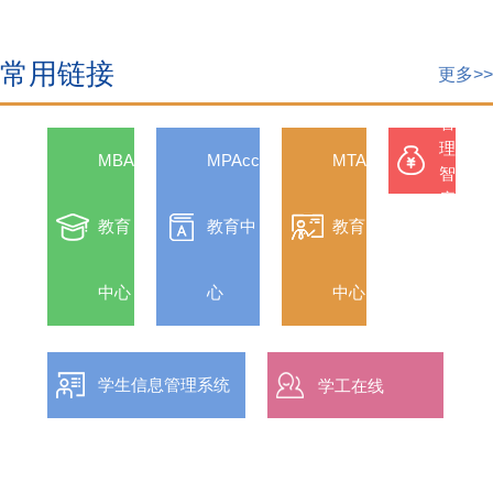
中
国
常用链接
资
更多>>
金
管
理
MBA
MPAcc
MTA
智
库
官
教育
教育中
教育
方
网
中心
心
中心
站
学生信息管理系统
学工在线