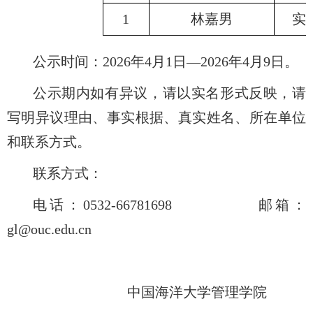
1
林嘉男
实
公示时间：
202
6
年
4月1日—202
6
年
4月
9
日。
公示期内如有异议，请以实名形式反映，请
写明异议理由、事实根据、真实姓名、所在单位
和联系方式。
联系方式：
电话：
0532-66781698
邮箱：
gl@ouc.edu.cn
中国海洋大学管理学院