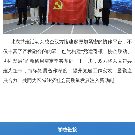
此次共建活动为校企双方搭建起更加紧密的协作平台，不
仅丰富了产教融合的内涵，也为构建
“党建引领、校企联动、
协同发展”的新格局奠定坚实基础。下一步，双方将以党建共
建为纽带，持续拓展合作深度，提升党建工作实效，凝聚发
展合力，共同为区域经济社会高质量发展注入新动能。
学校链接