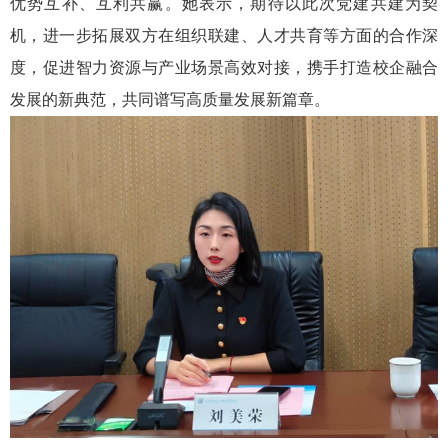
优势互补、互利共赢。
她表示，期待以此次党建共建为契
机，进一步拓展双方在组织联建、人才共育等方面的合作深
度，促进智力资源与产业场景高效对接，携手打造校企融合
发展的新典范，共同谱写高质
量发展新篇章。