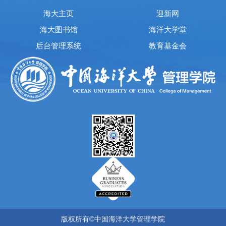
海大主页
迎新网
海大图书馆
海洋大学堂
后台管理系统
教育基金会
版权所有©中国海洋大学管理学院