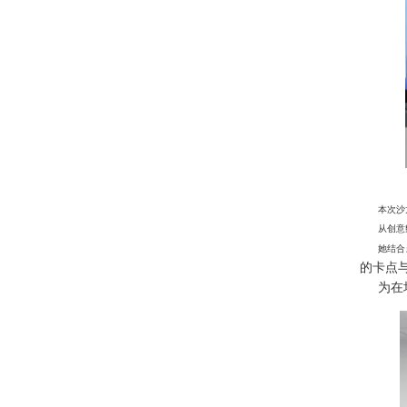
本次沙
从创意
她结合
的卡点
为在