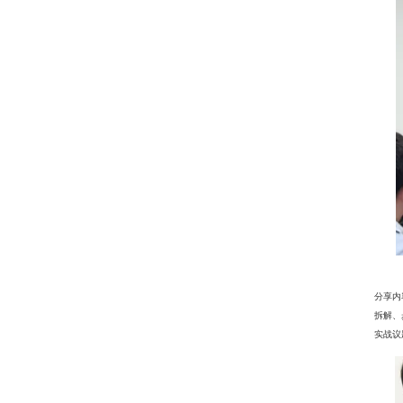
分享内
拆解、
实战议