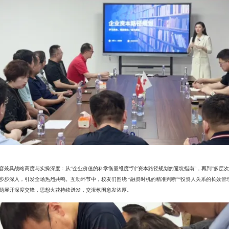
容兼具战略高度与实操深度：从“企业价值的科学衡量维度”到“资本路径规划的避坑指南”，再到“多层
步步深入，引发全场热烈共鸣。互动环节中，校友们围绕 “融资时机的精准判断”“投资人关系的长效管理”
题展开深度交锋，思想火花持续迸发，交流氛围愈发浓厚。