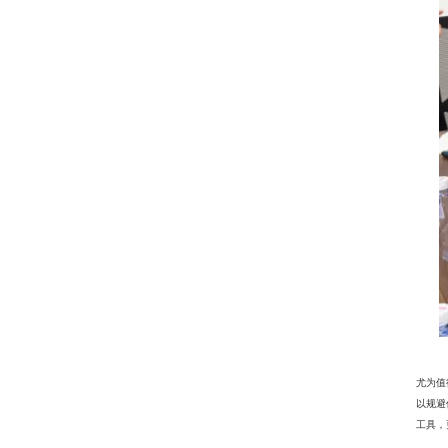
尤为值
以规避
工具，