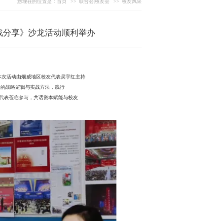
您现在的位置是：
首页
>>
联合会|校友会
>>
校友风采
战分享》沙龙活动顺利举办
本次活动由烟威地区校友代表吴宇红主持
径的战略逻辑与实战方法，践行
友代表莅临参与，共话资本赋能与校友