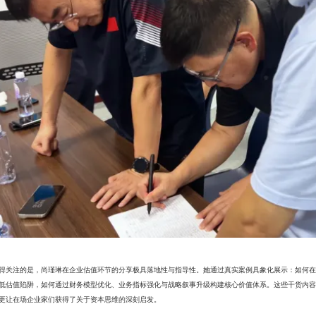
得关注的是，尚瑾琳在企业估值环节的分享极具落地性与指导性。她通过真实案例具象化展示：如何在
低估值陷阱，如何通过财务模型优化、业务指标强化与战略叙事升级构建核心价值体系。这些干货内容
更让在场企业家们获得了关于资本思维的深刻启发。