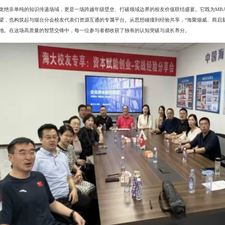
龙绝非单纯的知识传递场域，更是一场跨越年级壁垒、打破领域边界的校友价值联结盛宴。它既为MB
梁，也构筑起与烟台分会校友代表们资源互通的专属平台。从思想碰撞到经验共享，“海聚烟威、商启
地。在这场高质量的智慧交锋中，每一位参与者都收获了独有的认知突破与成长养分。