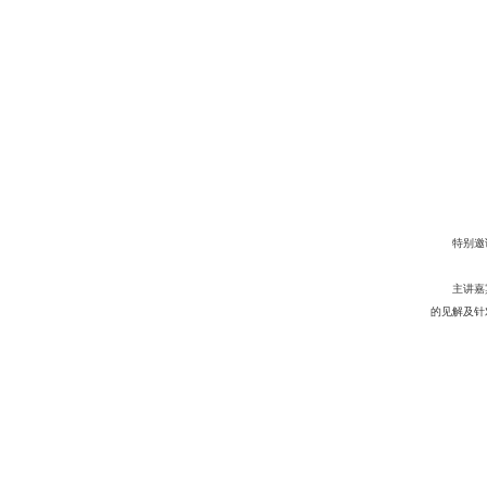
特别邀
主讲嘉
的见解及针