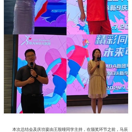
本次总结会及庆功宴由王殷曈同学主持，在颁奖环节之前，马辰