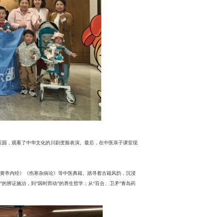
易医园，观看了中华文化的川剧变脸表演。最后，在中医亲子课堂现
黄帝内经》《伤寒杂病论》等中医典籍。踏寻着古籍风韵，沉浸
”的辨证施治，到“因时而动”的养生哲学；从“百合、卫矛”青岛药