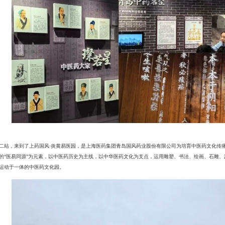
二站，来到了上药国风·炎黄易医园，是上海医药集团青岛国风药业股份有限公司为培育中医药文化传
的“医易同源”为元素，以中医药历史为主线，以中华医药文化为支点，运用雕塑、书法、绘画、石雕
运动于一体的中医药文化园。