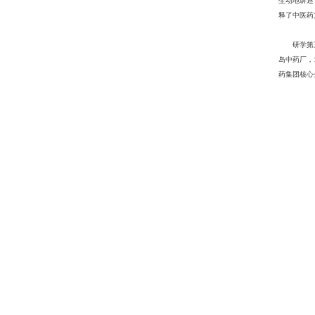
生动地讲述
释了中医药
研学第
岛中药厂，
药集团核心