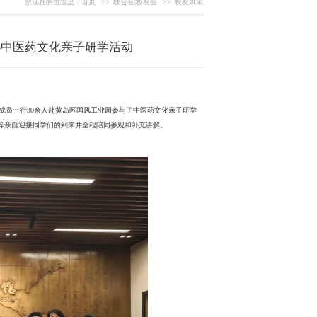
您现在的位置是：
首页
>>
联合会|校友会
>>
校友风采
举办中医药文化亲子研学活动
部成员一行30余人赴黄岛区国风工业园参与了中医药文化亲子研学
）等亲自迎接同学们的到来并全程陪同参观和补充讲解。