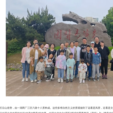
区沿山造势，由一湖两广三区六路十八景构成。这些多维自然主义的景观做到了远看是风景，近看是文