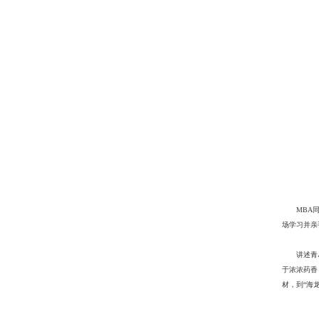
MBA
场学习并亲
讲述青
于浓浓药香
材，到“海