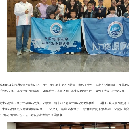
同学们以及朝气蓬勃的“海大MBA二代”们在现场主持人的带领下参观了青岛中医药文化博物馆、炎黄
手制作艾条。本次活动行程丰富，体验感强，真正做到了和中医药“0距离”，得到了大家的一致认可。
岛中药故事，展示中华医药之美。研学第一站来到了青岛中医药文化博物馆，一进门，映入眼帘的是《
，中医药的历史长廊缓缓向前延展——从“灵芝、桑葚”药材展示，到“君臣佐使”配伍规则；从“阴阳虚实
龙、海马”海洋特色，无不向观众讲述着中医药故事。