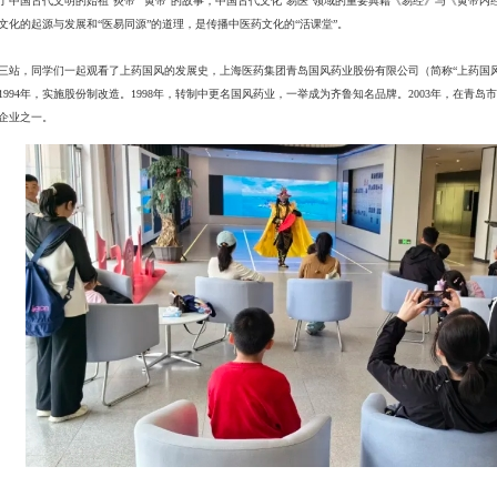
了中国古代文明的始祖“炎帝”“黄帝”的故事，中国古代文化“易医”领域的重要典籍《易经》与《黄帝
文化的起源与发展和“医易同源”的道理，是传播中医药文化的“活课堂”。
三站，同学们一起观看了上药国风的发展史，上海医药集团青岛国风药业股份有限公司（简称“上药国
1994年，实施股份制改造。1998年，转制中更名国风药业，一举成为齐鲁知名品牌。2003年，在
企业之一。